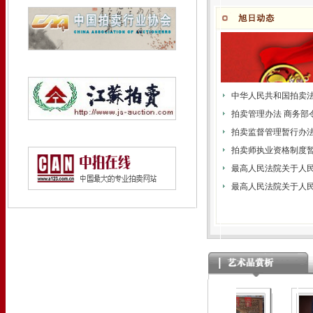
中华人民共和国拍卖
拍卖管理办法 商务部令
拍卖监督管理暂行办
拍卖师执业资格制度
最高人民法院关于人
最高人民法院关于人